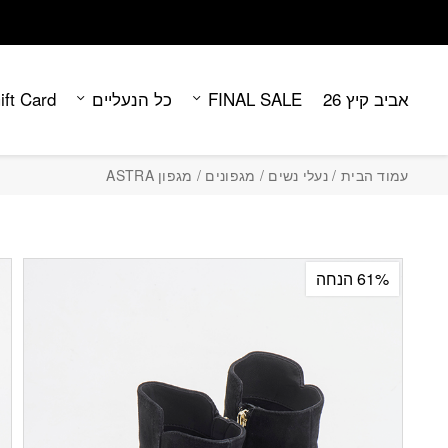
Contact Us
בחזרה למעלה
Skip to Content
אביב קיץ 26
FINAL SALE
כל הנעליים
ift Card
עמוד הבית
/
נעלי נשים
/
מגפונים
/ מגפון ASTRA
61% הנחה