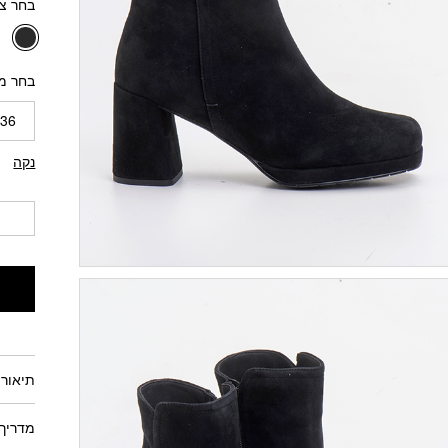
בחר צ
בחר מי
36
נקה
תיאור 
מדריך 