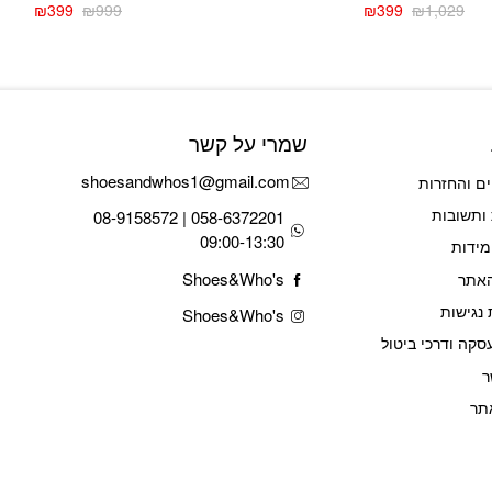
₪
399
₪
999
₪
399
₪
1,029
המחיר
המחיר
המחיר
המחיר
הנוכחי
המקורי
הנוכחי
המקורי
היה:
הוא:
היה:
הוא:
₪999.
₪399.
₪1,029.
₪399.
שמרי על קשר
shoesandwhos1@gmail.com
ם והחזרות
ותשובות
058-6372201 | 08-9158572
09:00-13:30
מידות
Shoes&Who's
האתר
נגישות
Shoes&Who's
סקה ודרכי ביטול
ר
תר