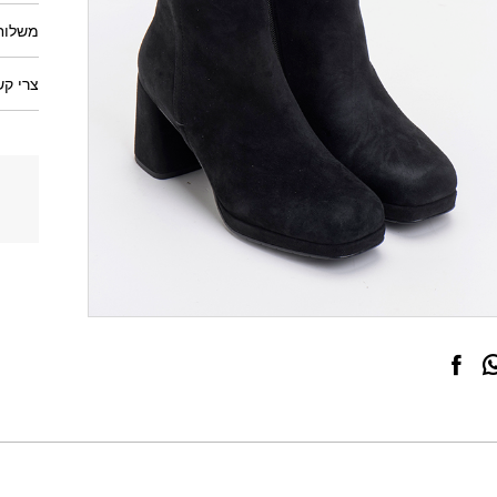
משלוחי
צרי קש