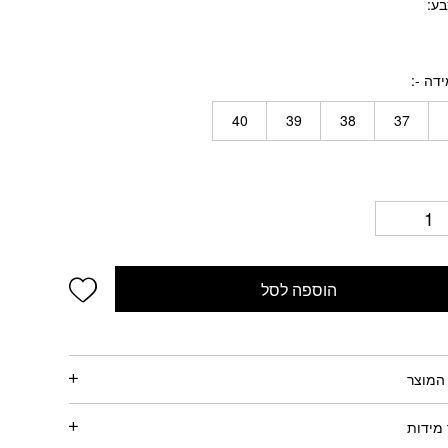
בע
דה -
40
39
38
37
wishlist
הוספה לסל
המוצר
מידות