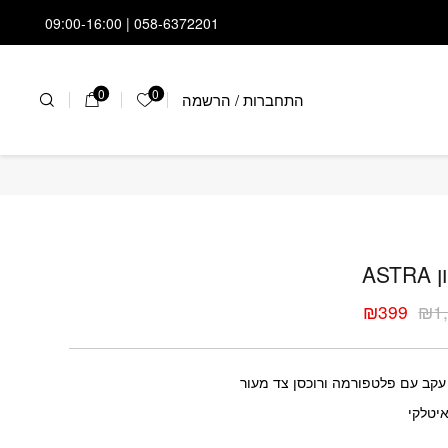
058-6372201 | 09:00-16:00
0
0
התחברות
/
הרשמה
הרשימה שלי
ן ASTRA
AST
₪
399
₪
1
ר
ר
י
י
₪1
עקב עם פלטפורמה ורוכסן צד מעור
יטלקי