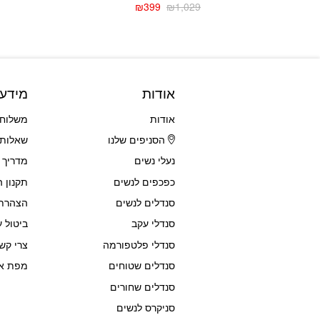
₪
399
₪
1,029
המחיר
המחיר
הנוכחי
המקורי
היה:
הוא:
₪1,029.
₪399.
אודות
מידע
אודות
משלוחי
הסניפים שלנו
שאלות 
נעלי נשים
מדריך 
כפכפים לנשים
תקנון 
סנדלים לנשים
הצהרת 
סנדלי עקב
ביטול ע
סנדלי פלטפורמה
צרי קש
סנדלים שטוחים
מפת א
סנדלים שחורים
סניקרס לנשים