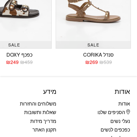
SALE
SALE
סנדל CORIKA
כפכף DOXY
₪
249
₪
459
₪
269
₪
539
המחיר
המחיר
המחי
המחי
הנוכחי
המקורי
הנוכח
המקו
היה:
הוא:
היה:
הוא:
459.
249.
₪539.
₪269.
אודות
מידע
אודות
משלוחים והחזרות
הסניפים שלנו
שאלות ותשובות
נעלי נשים
מדריך מידות
כפכפים לנשים
תקנון האתר