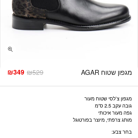
כמות מגפון שטוח AGAR
₪
349
מגפון שטוח AGAR
529
₪
המחיר
המחיר
הנוכחי
המקורי
היה:
הוא:
₪529.
₪349.
מגפון צ’לסי שטוח מעור
גובה עקב 2.5 ס”מ
גפה מעור איכותי
מותג צרפתי, מיוצר בפורטוגל
בחר צבע