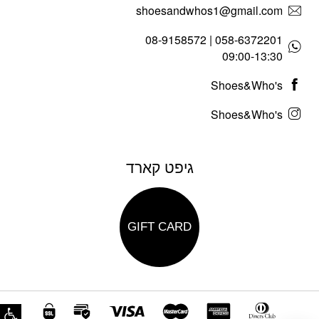
shoesandwhos1@gmail.com
058-6372201 | 08-9158572
09:00-13:30
Shoes&Who's
Shoes&Who's
גיפט קארד
GIFT CARD
פת