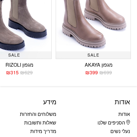
SALE
SALE
מגפון AKAYA
מגפון RIZOLI
₪
315
₪
629
₪
399
₪
699
המחיר
המחיר
המחי
המחי
הנוכחי
המקורי
הנוכח
המקו
היה:
הוא:
היה:
הוא:
629.
315.
₪699.
₪399.
אודות
מידע
אודות
משלוחים והחזרות
הסניפים שלנו
שאלות ותשובות
נעלי נשים
מדריך מידות