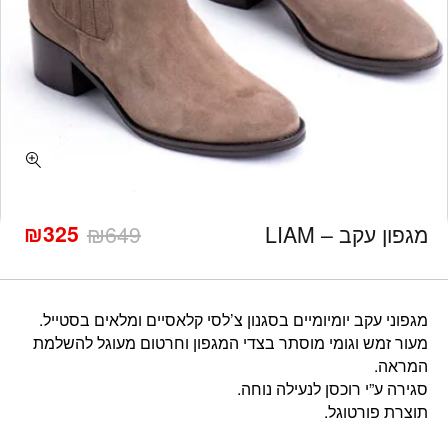
כמות מגפון עקב - LIAM
₪
325
מגפון עקב – LIAM
649
₪
המחיר
המחיר
הנוכחי
המקורי
היה:
הוא:
₪649.
₪325.
מגפוני עקב יומיומיים בסגנון צ’לסי קלאסיים ומלאים בסטייל.
מעור זמש וגומי מוסתר בצדי המגפון וחרטום מעוגל להשלמת
המראה.
סגירה ע”י רוכסן לנעילה נוחה.
תוצרת פורטוגל.