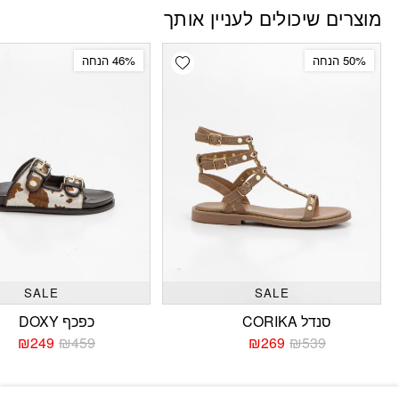
מוצרים שיכולים לעניין אותך
Add wishlist
50% הנחה
46% הנחה
SALE
SALE
סנדל CORIKA
כפכף DOXY
₪
249
₪
459
₪
269
₪
539
המחיר
המחיר
המחי
המחי
הנוכחי
המקורי
הנוכח
המקו
היה:
הוא:
היה:
הוא: