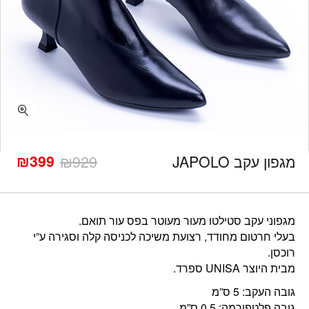
כמות מגפון עקב JAPOLO
₪
399
מגפון עקב JAPOLO
929
₪
המחיר
המחיר
הנוכחי
המקורי
היה:
הוא:
₪929.
₪399.
מגפוני עקב סטילטו מעור מעוטר בפס עור תואם.
בעלי חרטום מחודד, רצועת משיכה לכניסה קלה וסגירה ע”י
רוכסן.
מבית היוצר UNISA ספרד.
גובה העקב: 5 ס”מ
גובה פלטפורמה: 0.5 ס”מ