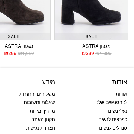
SALE
SALE
מגפון ASTRA
מגפון ASTRA
₪
399
₪
1,029
₪
399
₪
1,029
המחיר
המחיר
המחי
המחי
הנוכחי
המקורי
הנוכח
המקו
היה:
הוא:
היה:
הוא:
029.
399.
₪1,029.
₪399.
אודות
מידע
אודות
משלוחים והחזרות
הסניפים שלנו
שאלות ותשובות
נעלי נשים
מדריך מידות
כפכפים לנשים
תקנון האתר
סנדלים לנשים
הצהרת נגישות