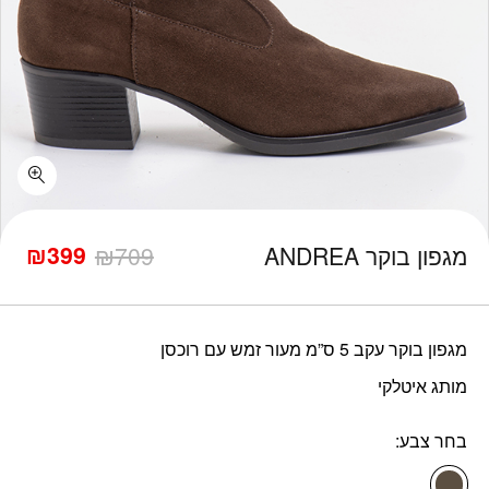
כמות מגפון בוקר ANDREA
₪
399
מגפון בוקר ANDREA
709
₪
המחיר
המחיר
הנוכחי
המקורי
היה:
הוא:
₪709.
₪399.
מגפון בוקר עקב 5 ס”מ מעור זמש עם רוכסן
מותג איטלקי
בחר צבע