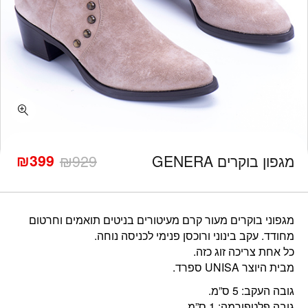
₪
399
מגפון בוקרים GENERA
929
₪
המחיר
המחיר
הנוכחי
המקורי
היה:
הוא:
₪929.
₪399.
מגפוני בוקרים מעור קרם מעיטורים בניטים תואמים וחרטום
מחודד. עקב בינוני ורוכסן פנימי לכניסה נוחה.
כל אחת צריכה זוג כזה.
מבית היוצר UNISA ספרד.
גובה העקב: 5 ס”מ.
גובה פלטפורמה: 1 ס”מ.