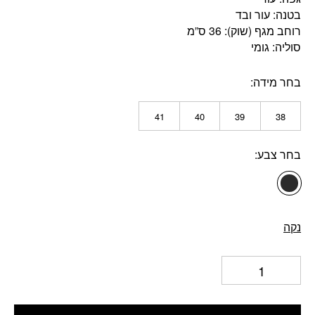
בטנה: עור ובד
רוחב מגף (שוק): 36 ס”מ
סוליה: גומי
בחר מידה
41
40
39
38
בחר צבע
נקה