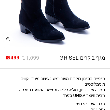
כמות מגף בוקרים GRISEL
₪
499
מגף בוקרים GRISEL
1,099
₪
המחיר
המחיר
הנוכחי
המקורי
היה:
הוא:
₪1,099.
₪499.
מגפיים בסגנון בוקרים מעור זמש בעיצוב מעודן וקווים
מינימליסטים.
סגירה ע”י רוכסן, סוליה קלילה וגמישה המונעת החלקה.
מבית היוצר UNISA ספרד.
גובה העקב: 5 ס”מ
גפה: עור