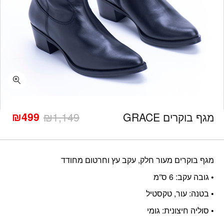
כמות מגף בוקרים GRACE
₪
499
מגף בוקרים GRACE
1,149
₪
המחיר
המחיר
הנוכחי
המקורי
היה:
הוא:
₪1,149.
₪499.
מגף בוקרים מעור חלק, עקב עץ וחרטום מחודד
• גובה עקב: 6 ס”מ
• בטנה: עור, טקסטיל
• סוליה חיצונית: גומי