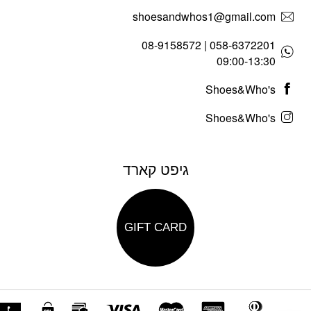
shoesandwhos1@gmail.com
058-6372201 | 08-9158572
09:00-13:30
Shoes&Who's
Shoes&Who's
גיפט קארד
GIFT CARD
פת