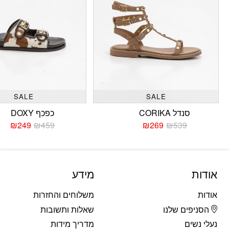
SALE
SALE
סנדל CORIKA
כפכף DOXY
₪
249
₪
459
₪
269
₪
539
המחיר
המחיר
המחי
המחי
הנוכחי
המקורי
הנוכח
המקו
היה:
הוא:
היה:
הוא:
459.
249.
₪539.
₪269.
אודות
מידע
אודות
משלוחים והחזרות
הסניפים שלנו
שאלות ותשובות
נעלי נשים
מדריך מידות