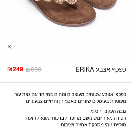
כמות כפכף אצבע ERIKA
₪
249
כפכף אצבע ERIKA
389
₪
המחיר
המחיר
הנוכחי
המקורי
היה:
הוא:
₪389.
₪249.
כפכפי אצבע שטוחים מעוצבים ונוחים במיוחד עם גפת עור
מעוטרת בעיגולים שזורים באבני חן וחרוזים צבעוניים
גובה העקב: 1 ס”מ
רפידה מעור זמש נושם מרופדת ברכות ומונעת הזעה
סוליית גומי מספקת אחיזה ויציבות