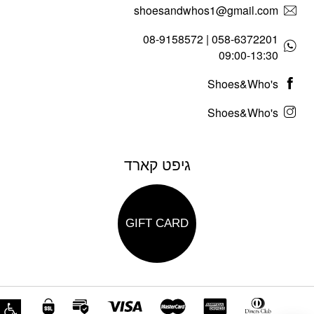
shoesandwhos1@gmail.com
058-6372201 | 08-9158572
09:00-13:30
Shoes&Who's
Shoes&Who's
גיפט קארד
GIFT CARD
פת