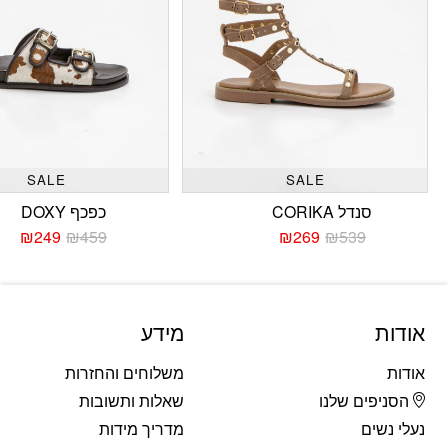
SALE
SALE
סנדל CORIKA
כפכף DOXY
₪
249
₪
459
₪
269
₪
539
המחיר
המחיר
המחי
המחי
הנוכחי
המקורי
הנוכח
המקו
היה:
הוא:
היה:
הוא:
459.
249.
₪539.
₪269.
אודות
מידע
אודות
משלוחים והחזרות
הסניפים שלנו
שאלות ותשובות
נעלי נשים
מדריך מידות