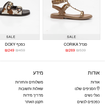
SALE
SALE
סנדל CORIKA
כפכף DOXY
₪
249
₪
459
₪
269
₪
539
המחיר
המחיר
המחי
המחי
הנוכחי
המקורי
הנוכח
המקו
היה:
הוא:
היה:
הוא:
459.
249.
₪539.
₪269.
אודות
מידע
אודות
משלוחים והחזרות
הסניפים שלנו
שאלות ותשובות
נעלי נשים
מדריך מידות
כפכפים לנשים
תקנון האתר