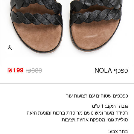
כמות כפכף NOLA
₪
199
כפכף NOLA
389
₪
המחיר
המחיר
הנוכחי
המקורי
היה:
הוא:
₪389.
₪199.
כפכפים שטוחים עם רצועות עור
גובה העקב: 1 ס”מ
רפידה מעור זמש נושם מרופדת ברכות ומונעת הזעה
סוליית גומי מספקת אחיזה ויציבות
בחר צבע