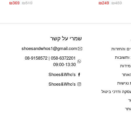
₪
369
₪
519
₪
249
₪
459
המחיר
המחיר
המחיר
המחיר
הנוכחי
המקורי
הנוכחי
המקורי
היה:
הוא:
היה:
הוא:
₪539.
₪269.
₪519.
₪369.
שמרי על קשר
shoesandwhos1@gmail.com
ם והחזרות
ותשובות
058-6372201 | 08-9158572
09:00-13:30
מידות
Shoes&Who's
האתר
נגישות
Shoes&Who's
סקה ודרכי ביטול
ר
תר