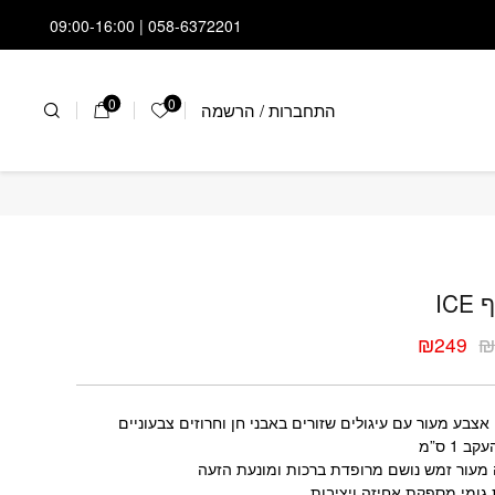
058-6372201 | 09:00-16:00
0
0
התחברות
/
הרשמה
הרשימה שלי
כף ICE
IC
₪
249
ר
ר
י
י
אצבע מעור עם עיגולים שזורים באבני חן וחרוזים צבעוניים
ב 1 ס”מ
מעור זמש נושם מרופדת ברכות ומונעת הזעה
 גומי מספקת אחיזה ויציבות