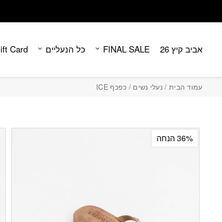
Contact Us
בחזרה למעלה
Skip to Content
אביב קיץ 26
FINAL SALE
כל הנעליים
ift Card
עמוד הבית
/
נעלי נשים
/ כפכף ICE
36% הנחה