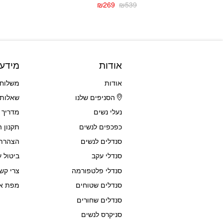
₪
269
₪
539
המחיר
המחיר
המחיר
המחיר
הנוכחי
המקורי
הנוכחי
המקורי
היה:
הוא:
היה:
הוא:
₪459.
₪249.
₪539.
₪269.
אודות
מידע
אודות
משלוחי
הסניפים שלנו
שאלות 
נעלי נשים
מדריך 
כפכפים לנשים
תקנון 
סנדלים לנשים
הצהרת 
סנדלי עקב
ביטול ע
סנדלי פלטפורמה
צרי קש
סנדלים שטוחים
מפת א
סנדלים שחורים
סניקרס לנשים