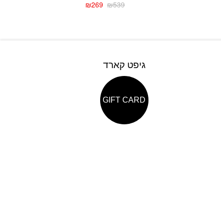
₪
269
₪
539
גיפט קארד
GIFT CARD