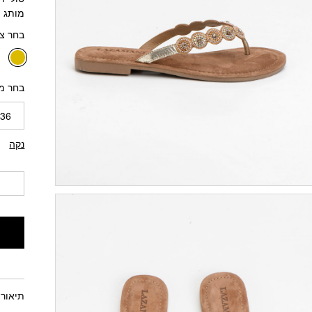
מותג ה
בחר צ
בחר מי
36
נקה
תיאור 