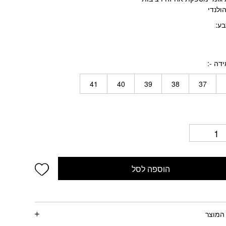
ולנדי
בע
דה -
41
40
39
38
37
wishlist
הוספה לסל
המוצר