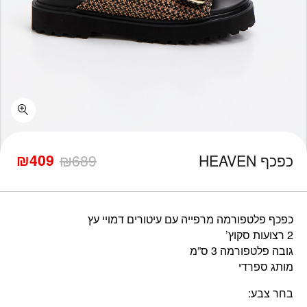
כמות כפכף HEAVEN
₪
409
כפכף HEAVEN
689
₪
המחיר
המחיר
הנוכחי
המקורי
היה:
הוא:
₪689.
₪409.
כפכף פלטפורמה מרפייה עם עיטורים דמויי עץ
2 רצועות סקוץ’
גובה פלטפורמה 3 ס”מ
מותג ספרדי
בחר צבע