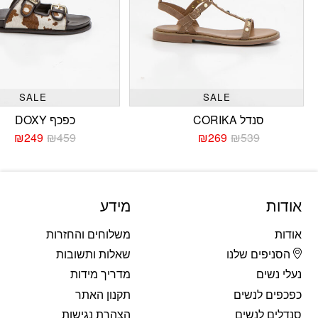
SALE
SALE
סנדל CORIKA
כפכף DOXY
₪
249
₪
459
₪
269
₪
539
המחיר
המחיר
המחי
המחי
הנוכחי
המקורי
הנוכח
המקו
היה:
הוא:
היה:
הוא:
459.
249.
₪539.
₪269.
אודות
מידע
אודות
משלוחים והחזרות
הסניפים שלנו
שאלות ותשובות
נעלי נשים
מדריך מידות
כפכפים לנשים
תקנון האתר
סנדלים לנשים
הצהרת נגישות