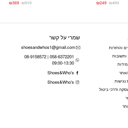
₪
369
₪
519
₪
249
₪
459
המחיר
המחיר
המחיר
המחיר
הנוכחי
המקורי
הנוכחי
המקורי
היה:
הוא:
היה:
הוא:
₪519.
₪369.
₪459.
₪249.
שמרי על קשר
shoesandwhos1@gmail.com
ם והחזרות
ותשובות
058-6372201 | 08-9158572
09:00-13:30
מידות
Shoes&Who's
האתר
נגישות
Shoes&Who's
סקה ודרכי ביטול
ר
תר