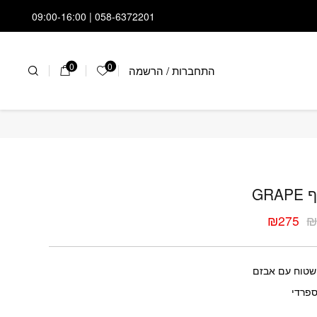
058-6372201 | 09:00-16:00
0
0
התחברות
/
הרשמה
הרשימה שלי
ף GRAPE
GRA
₪
275
ר
ר
י
י
שטוח עם אבזם
ספרדי