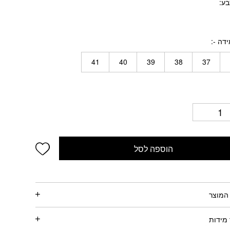
בע
דה -
41
40
39
38
37
wishlist
הוספה לסל
המוצר
מידות