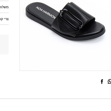
משלוחי
צרי קש