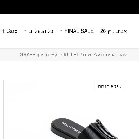
Contact Us
בחזרה למעלה
Skip to Content
אביב קיץ 26
FINAL SALE
כל הנעליים
ift Card
עמוד הבית
/
נעלי נשים
/
OUTLET - קיץ
/ כפכף GRAPE
50% הנחה