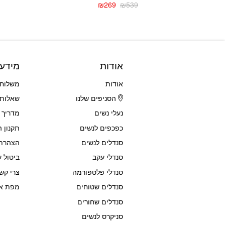
₪
269
₪
539
המחיר
המחיר
הנוכחי
המקורי
היה:
הוא:
₪539.
₪269.
אודות
מידע
אודות
משלוחי
הסניפים שלנו
שאלות 
נעלי נשים
מדריך 
כפכפים לנשים
תקנון 
סנדלים לנשים
הצהרת 
סנדלי עקב
ביטול ע
סנדלי פלטפורמה
צרי קש
סנדלים שטוחים
מפת א
סנדלים שחורים
סניקרס לנשים