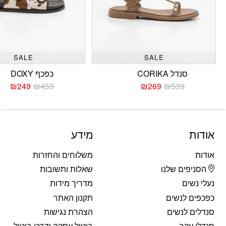
SALE
SALE
סנדל CORIKA
כפכף DOXY
₪
249
₪
459
₪
269
₪
539
המחיר
המחיר
המחי
המחי
הנוכחי
המקורי
הנוכח
המקו
היה:
הוא:
היה:
הוא:
459.
249.
₪539.
₪269.
אודות
מידע
אודות
משלוחים והחזרות
הסניפים שלנו
שאלות ותשובות
נעלי נשים
מדריך מידות
כפכפים לנשים
תקנון האתר
סנדלים לנשים
הצהרת נגישות
סנדלי עקב
ביטול עסקה ודרכי ביטול