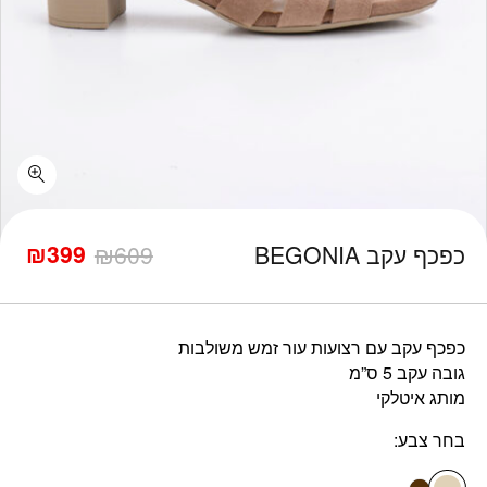
כמות כפכף עקב BEGONIA
₪
399
כפכף עקב BEGONIA
609
₪
המחיר
המחיר
הנוכחי
המקורי
היה:
הוא:
₪609.
₪399.
כפכף עקב עם רצועות עור זמש משולבות
גובה עקב 5 ס”מ
מותג איטלקי
בחר צבע