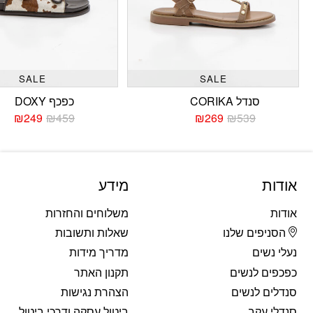
SALE
SALE
סנדל CORIKA
כפכף DOXY
₪
249
₪
459
₪
269
₪
539
המחיר
המחיר
המחי
המחי
הנוכחי
המקורי
הנוכח
המקו
היה:
הוא:
היה:
הוא:
459.
249.
₪539.
₪269.
אודות
מידע
אודות
משלוחים והחזרות
הסניפים שלנו
שאלות ותשובות
נעלי נשים
מדריך מידות
כפכפים לנשים
תקנון האתר
סנדלים לנשים
הצהרת נגישות
סנדלי עקב
ביטול עסקה ודרכי ביטול