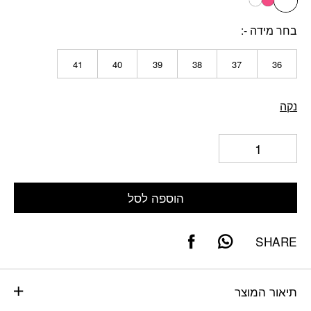
ורוד פוקסיה
גוף מבריק
בחר מידה -
41
40
39
38
37
36
נקה
הוספה לסל
SHARE
תיאור המוצר