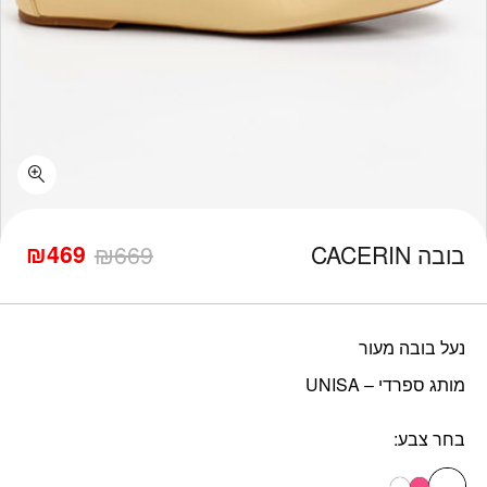
כמות בובה CACERIN
₪
469
בובה CACERIN
669
₪
המחיר
המחיר
הנוכחי
המקורי
היה:
הוא:
₪669.
₪469.
נעל בובה מעור
מותג ספרדי – UNISA
בחר צבע