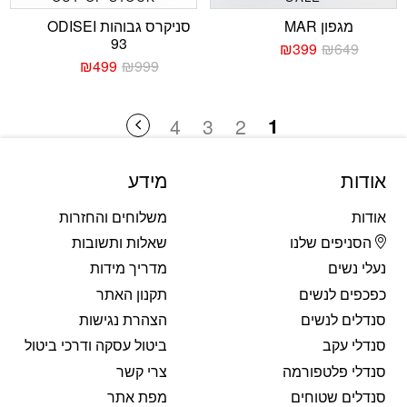
מגפון MAR
סניקרס גבוהות ODISEI
93
₪
399
₪
649
המחיר
המחיר
₪
499
₪
999
הנוכחי
המקורי
המחיר
המחיר
היה:
הוא:
הנוכחי
המקורי
₪649.
₪399.
היה:
הוא:
1
4
3
2
₪999.
₪499.
אודות
מידע
אודות
משלוחים והחזרות
הסניפים שלנו
שאלות ותשובות
נעלי נשים
מדריך מידות
כפכפים לנשים
תקנון האתר
סנדלים לנשים
הצהרת נגישות
סנדלי עקב
ביטול עסקה ודרכי ביטול
סנדלי פלטפורמה
צרי קשר
סנדלים שטוחים
מפת אתר