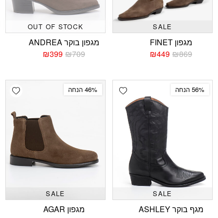
OUT OF STOCK
SALE
מגפון FINET
מגפון בוקר ANDREA
₪
399
₪
709
₪
449
₪
869
המחיר
המחיר
המחיר
המחיר
הנוכחי
המקורי
הנוכחי
המקורי
היה:
הוא:
היה:
הוא:
₪709.
₪399.
₪869.
₪449.
shlist
Add wishlist
56% הנחה
46% הנחה
SALE
SALE
מגף בוקר ASHLEY
מגפון AGAR