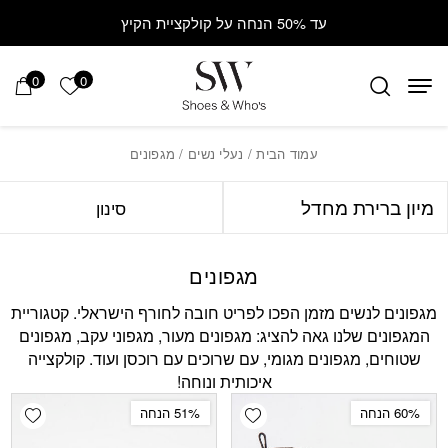
Contact Us
בחזרה למעלה
Skip to Content
עד 50% הנחה על קולקציית הקיץ
0
0
הרשימה ש
עמוד הבית
/
נעלי נשים
/ מגפונים
סינון
מגפונים
מגפונים לנשים מזמן הפכו לפריט חובה לחורף הישראלי. קטגוריית
המגפונים שלנו גאה להציג: מגפונים מעור, מגפוני עקב, מגפונים
שטוחים, מגפונים מגומי, עם שרוכים עם רוכסן ועוד. קולקצייה
איכותית ונוחה!
shlist
Add wishlist
60% הנחה
51% הנחה