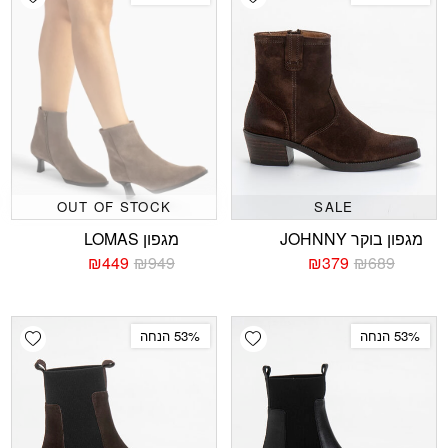
OUT OF STOCK
SALE
מגפון בוקר JOHNNY
מגפון LOMAS
₪
449
₪
949
₪
379
₪
689
המחיר
המחיר
המחיר
המחיר
הנוכחי
המקורי
הנוכחי
המקורי
היה:
הוא:
היה:
הוא:
₪949.
₪449.
₪689.
₪379.
shlist
Add wishlist
53% הנחה
53% הנחה