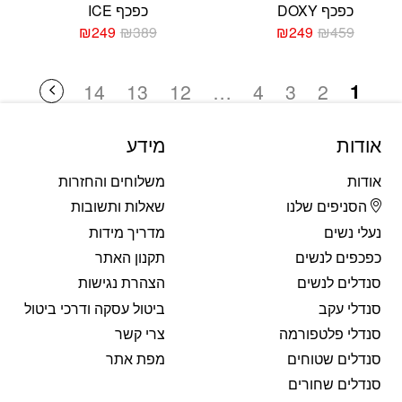
כפכף DOXY
כפכף ICE
₪
249
₪
389
₪
249
₪
459
המחיר
המחיר
המחיר
המחיר
הנוכחי
המקורי
הנוכחי
המקורי
היה:
הוא:
היה:
הוא:
1
14
13
12
…
4
3
2
₪389.
₪249.
₪459.
₪249.
אודות
מידע
אודות
משלוחים והחזרות
הסניפים שלנו
שאלות ותשובות
נעלי נשים
מדריך מידות
כפכפים לנשים
תקנון האתר
סנדלים לנשים
הצהרת נגישות
סנדלי עקב
ביטול עסקה ודרכי ביטול
סנדלי פלטפורמה
צרי קשר
סנדלים שטוחים
מפת אתר
סנדלים שחורים