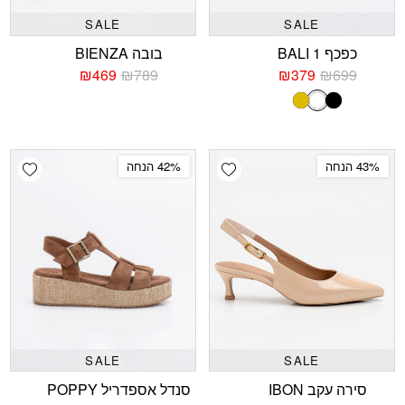
SALE
SALE
כפכף 1 BALI
בובה BIENZA
₪
469
₪
789
₪
379
₪
699
המחיר
המחיר
המחיר
המחיר
הנוכחי
המקורי
הנוכחי
המקורי
שחור
פוני
זהב
היה:
הוא:
היה:
הוא:
₪789.
₪469.
₪699.
₪379.
shlist
Add wishlist
43% הנחה
42% הנחה
SALE
SALE
סירה עקב IBON
סנדל אספדריל POPPY