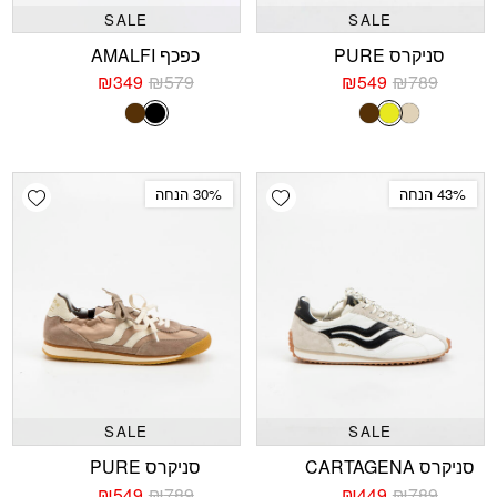
SALE
SALE
סניקרס PURE
כפכף AMALFI
₪
349
₪
579
₪
549
₪
789
המחיר
המחיר
המחיר
המחיר
הנוכחי
המקורי
הנוכחי
המקורי
בז
צהוב
חום
שחור
חום
היה:
הוא:
היה:
הוא:
₪579.
₪349.
₪789.
₪549.
shlist
Add wishlist
43% הנחה
30% הנחה
SALE
SALE
סניקרס CARTAGENA
סניקרס PURE
₪
549
₪
789
₪
449
₪
789