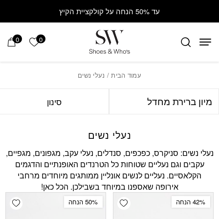
Contact Us
בחזרה למעלה
Skip to Content
עד 50% הנחה על קולקציית הקיץ
0
0
הרשימה ש
עמוד הבית
/ נעלי נשים
סינון
נעלי נשים
נעלי נשים: סניקרס, כפכפים, סנדלים, נעלי עקב, מגפונים, מגפיים,
עקבים וגם נעליים שטוחות כל הטרנדים האופנתיים והדגמים
הקלאסיים. נעליים לנשים אונליין ממותגים מיוחדים מרחבי
אירופה שאספנו במיוחד בשבילכן. הכל כאן!
shlist
Add wishlist
42% הנחה
50% הנחה