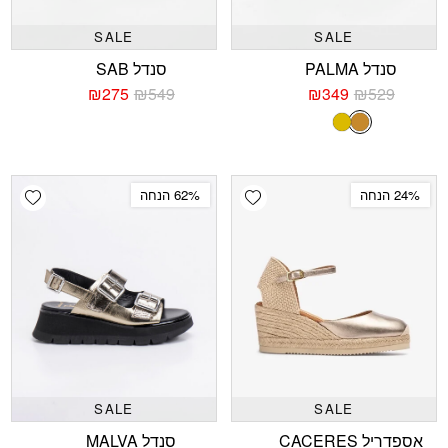
SALE
SALE
סנדל PALMA
סנדל SAB
₪
275
₪
549
₪
349
₪
529
המחיר
המחיר
המחיר
המחיר
הנוכחי
המקורי
הנוכחי
המקורי
קאמל
זהב
היה:
הוא:
היה:
הוא:
₪549.
₪275.
₪529.
₪349.
shlist
Add wishlist
24% הנחה
62% הנחה
SALE
SALE
אספדריל CACERES
סנדל MALVA