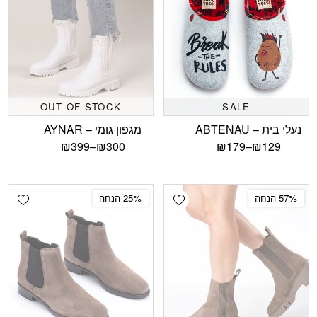
OUT OF STOCK
SALE
נעלי בית – ABTENAU
מגפון גומי – AYNAR
₪
399
–
₪
300
₪
179
–
₪
129
shlist
Add wishlist
57% הנחה
25% הנחה