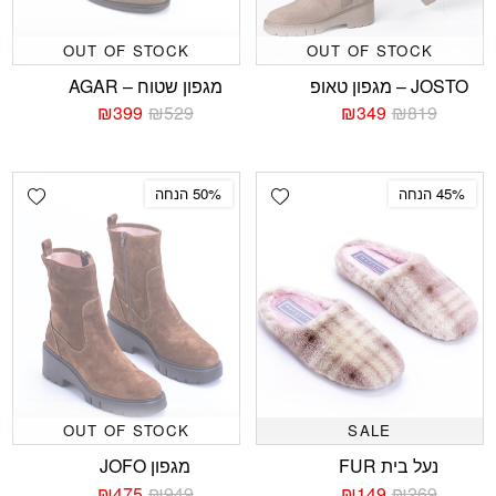
OUT OF STOCK
OUT OF STOCK
JOSTO – מגפון טאופ
מגפון שטוח – AGAR
₪
399
₪
529
₪
349
₪
819
המחיר
המחיר
המחיר
המחיר
הנוכחי
המקורי
הנוכחי
המקורי
היה:
הוא:
היה:
הוא:
₪529.
₪399.
₪819.
₪349.
shlist
Add wishlist
45% הנחה
50% הנחה
OUT OF STOCK
SALE
נעל בית FUR
מגפון JOFO
₪
475
₪
949
₪
149
₪
269