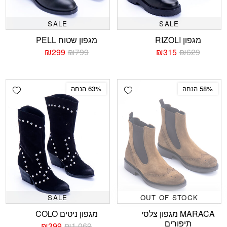
SALE
SALE
מגפון RIZOLI
מגפון שטוח PELL
₪
299
₪
799
₪
315
₪
629
המחיר
המחיר
המחיר
המחיר
הנוכחי
המקורי
הנוכחי
המקורי
היה:
הוא:
היה:
הוא:
₪799.
₪299.
₪629.
₪315.
shlist
Add wishlist
58% הנחה
63% הנחה
SALE
OUT OF STOCK
MARACA מגפון צלסי
מגפון ניטים COLO
תיפורים
₪
399
₪
1,069