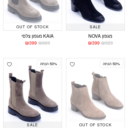
OUT OF STOCK
SALE
מגפון NOVA
KAIA מגפון צלסי
₪
399
₪
869
₪
399
₪
929
המחיר
המחיר
המחיר
המחיר
הנוכחי
המקורי
הנוכחי
המקורי
היה:
הוא:
היה:
הוא:
₪869.
₪399.
₪929.
₪399.
shlist
Add wishlist
50% הנחה
50% הנחה
SALE
OUT OF STOCK