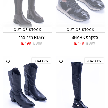
OUT OF STOCK
OUT OF STOCK
סניקרס SHARK
RUBY מגף ברך
₪
499
₪
869
₪
449
₪
899
המחיר
המחיר
המחיר
המחיר
הנוכחי
המקורי
הנוכחי
המקורי
היה:
הוא:
היה:
הוא:
₪869.
₪499.
₪899.
₪449.
shlist
Add wishlist
61% הנחה
57% הנחה