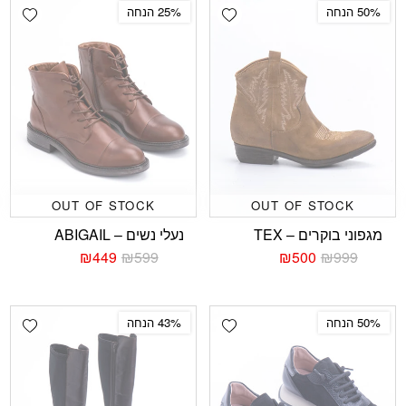
₪699.
₪299.
₪379.
₪149.
shlist
Add wishlist
50% הנחה
25% הנחה
OUT OF STOCK
OUT OF STOCK
מגפוני בוקרים – TEX
נעלי נשים – ABIGAIL
₪
449
₪
599
₪
500
₪
999
המחיר
המחיר
המחיר
המחיר
הנוכחי
המקורי
הנוכחי
המקורי
היה:
הוא:
היה:
הוא:
₪599.
₪449.
₪999.
₪500.
shlist
Add wishlist
50% הנחה
43% הנחה