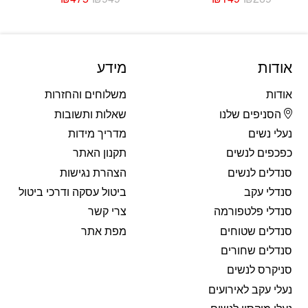
המחיר
המחיר
המחיר
המחיר
הנוכחי
המקורי
הנוכחי
המקורי
היה:
הוא:
היה:
הוא:
₪949.
₪475.
₪269.
₪149.
אודות
מידע
אודות
משלוחים והחזרות
הסניפים שלנו
שאלות ותשובות
נעלי נשים
מדריך מידות
כפכפים לנשים
תקנון האתר
סנדלים לנשים
הצהרת נגישות
סנדלי עקב
ביטול עסקה ודרכי ביטול
סנדלי פלטפורמה
צרי קשר
סנדלים שטוחים
מפת אתר
סנדלים שחורים
סניקרס לנשים
נעלי עקב לאירועים