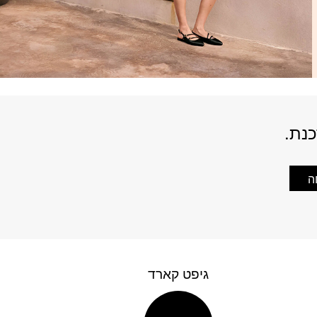
כנת.
ה
גיפט קארד