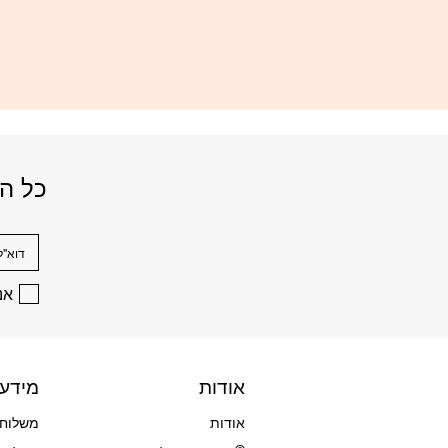
כל הנ
דוא׳׳ל
אני
אודות
מידע
אודות
משלוחי