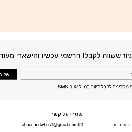
יוז ששווה לקבל! הרשמי עכשיו והישארי מעוד
שליח
 מסכימה לקבל דיוור במייל או ב-SMS
שמרי על קשר
shoesandwhos1@gmail.com
ם והחזרות